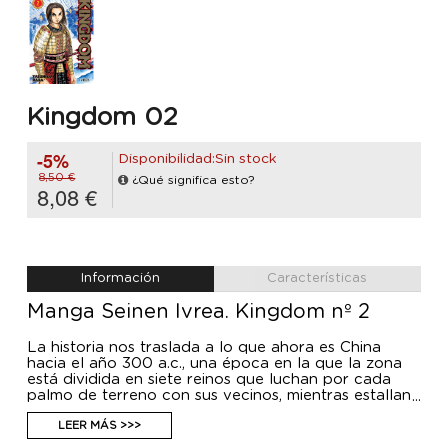
Kingdom 02
-5%
Disponibilidad:Sin stock
8,50 €
¿Qué significa esto?
8,08 €
Información
Características
Manga Seinen Ivrea. Kingdom nº 2
La historia nos traslada a lo que ahora es China
hacia el año 300 a.c., una época en la que la zona
está dividida en siete reinos que luchan por cada
palmo de terreno con sus vecinos, mientras estallan
continuas guerras civiles intestinas y también con
clanes que tienen su propio modo de vida. Shin es
LEER MÁS >>>
niño huérfano de guerra que vive en el reino de Qin