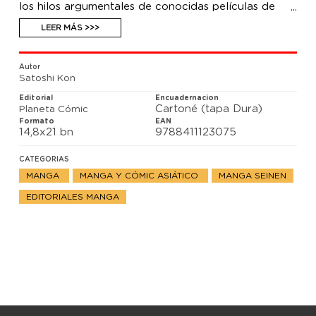
los hilos argumentales de conocidas películas de
Hollywood, dirigidas por realizadores de
contrastado prestigo: Minority Report de Steven
LEER MÁS >>>
Spielberg o Inception de Christopher Nolan.
Autor
Satoshi Kon
Editorial
Encuadernacion
Cartoné (tapa Dura)
Planeta Cómic
Formato
EAN
14,8x21 bn
9788411123075
CATEGORIAS
MANGA
MANGA Y CÓMIC ASIÁTICO
MANGA SEINEN
EDITORIALES MANGA