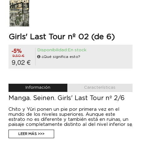
Girls' Last Tour nº 02 (de 6)
-5%
Disponibilidad:En stock
9,50 €
¿Qué significa esto?
9,02 €
Información
Características
Manga. Seinen. Girls' Last Tour nº 2/6
Chito y Yûri ponen un pie por primera vez en el
mundo de los niveles superiores. Aunque este
estrato no es diferente y también está en ruinas, un
paisaje completamente distinto al del nivel inferior se
extiende ante sus ojos: farolas que iluminan la
oscuridad de la noche, peculiares estatuas de piedra
LEER MÁS >>>
que atestan las calles...