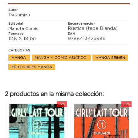
Chito y Yûri prosiguen su viaje montadas en su
querido vehículo Kettenkrad, pero ¿qué es lo que se
Autor
encontrarán en su destino?
Tsukumizu
Editorial
Encuadernacion
Rústica (tapa Blanda)
Planeta Cómic
Formato
EAN
12,8 X 18 bn
9788413425986
CATEGORIAS
MANGA
MANGA Y CÓMIC ASIÁTICO
MANGA SEINEN
EDITORIALES MANGA
2 productos en la misma colección:
-5%
-5%