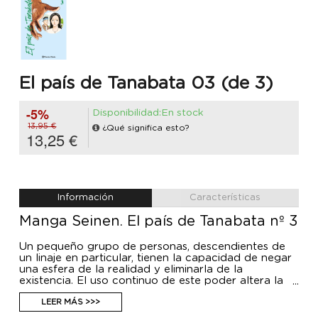
El país de Tanabata 03 (de 3)
-5%
Disponibilidad:En stock
13,95 €
¿Qué significa esto?
13,25 €
Información
Características
Manga Seinen. El país de Tanabata nº 3
Un pequeño grupo de personas, descendientes de
un linaje en particular, tienen la capacidad de negar
una esfera de la realidad y eliminarla de la
existencia. El uso continuo de este poder altera la
apariencia del usuario hasta que llegan a parecerse
a un alienígena no muy pretencioso.
LEER MÁS >>>
Pero, ¿qué tiene esto que ver con una ciudad