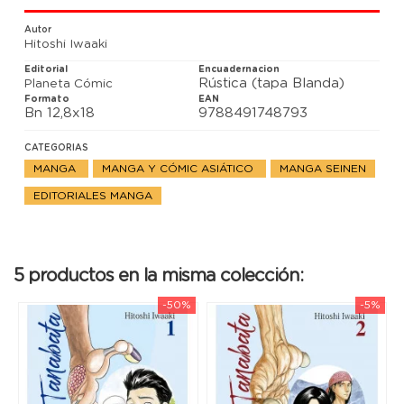
apartada de Japón, un grupo de estudiantes
universitarios de Tokio y una serie de misteriosas
Autor
desapariciones y muertes?
Hitoshi Iwaaki
Editorial
Encuadernacion
Rústica (tapa Blanda)
Planeta Cómic
Formato
EAN
Bn 12,8x18
9788491748793
CATEGORIAS
MANGA
MANGA Y CÓMIC ASIÁTICO
MANGA SEINEN
EDITORIALES MANGA
5 productos en la misma colección:
-50%
-5%