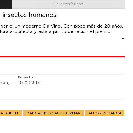
Características
os insectos humanos.
genio, un moderno Da Vinci. Con poco más de 20 años,
tura arquitecta y está a punto de recibir el premio
 de los periódicos e inspiran programas de radio y
gelical esconden un pasado turbio y una personalidad
en perpetua metamorfosis.
Formato
anda)
15 X 23 bn
A SEINEN
MANGAS DE OSAMU TEZUKA
AUTORES MANGA