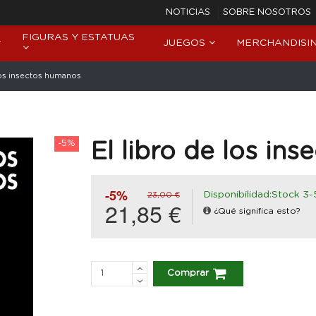
NOTICIAS
SOBRE NOSOTROS
FIGURAS Y ESTATUAS
JUEGOS
MERCHANDISI
los insectos humanos
-5%
El libro de los in
-5%
Disponibilidad:Stock 3-
23,00 €
21,85 €
¿Qué significa esto?
Comprar