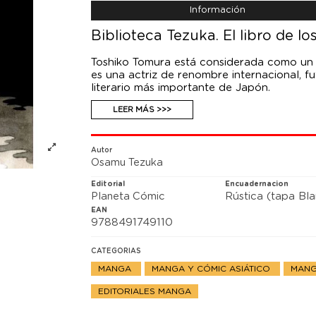
Información
Biblioteca Tezuka. El libro de l
Toshiko Tomura está considerada como un 
es una actriz de renombre internacional, fu
literario más importante de Japón.
Sus actividades se reflejan en los titulares
LEER MÁS >>>
televisión. Pero ese genio y ese rostro an
inquietante, la de una peligrosa mariposa 
Autor
Osamu Tezuka
Editorial
Encuadernacion
Planeta Cómic
Rústica (tapa Bl
EAN
9788491749110
CATEGORIAS
MANGA
MANGA Y CÓMIC ASIÁTICO
MANG
EDITORIALES MANGA