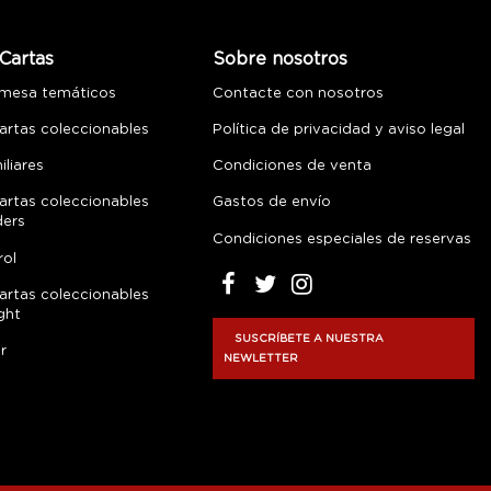
Cartas
Sobre nosotros
 mesa temáticos
Contacte con nosotros
artas coleccionables
Política de privacidad y aviso legal
liares
Condiciones de venta
artas coleccionables
Gastos de envío
ders
Condiciones especiales de reservas
rol
artas coleccionables
ght
SUSCRÍBETE A NUESTRA
r
NEWLETTER