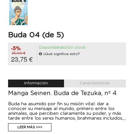
Buda 04 (de 5)
-5%
Disponibilidad:En stock
25,00 €
¿Qué significa esto?
23,75 €
Información
Características
Manga Seinen. Buda de Tezuka, nº 4
Buda ha asumido por fin su misión vital: dar a
conocer su mensaje al mundo, primero entre los
animales, que perciben claramente su poder, y más
tarde entre los seres humanos, brahmanes incluidos,
que descubren en él una fuente de solaz. Pero los
hados tienen reservada una última sorpresa para
LEER MÁS >>>
Buda.