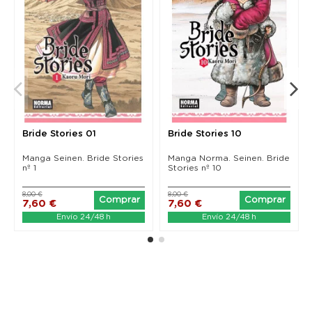
Bride Stories 01
Bride Stories 10
Manga Seinen. Bride Stories
Manga Norma. Seinen. Bride
nº 1
Stories nº 10
8,00 €
8,00 €
Comprar
Comprar
7,60 €
7,60 €
Envío 24/48 h
Envío 24/48 h