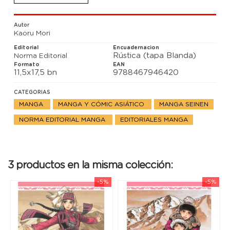
depara también una sorpresa, porque allí se
reencontrará con Talas...
Autor
Kaoru Mori
Editorial
Encuadernacion
Rústica (tapa Blanda)
Norma Editorial
Formato
EAN
11,5x17,5 bn
9788467946420
CATEGORIAS
MANGA
MANGA Y CÓMIC ASIÁTICO
MANGA SEINEN
NORMA EDITORIAL MANGA
EDITORIALES MANGA
3 productos en la misma colección:
-5%
-5%