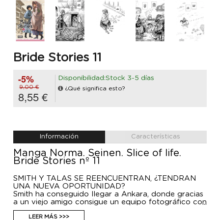
Bride Stories 11
-5%
Disponibilidad:Stock 3-5 días
9,00 €
¿Qué significa esto?
8,55 €
Información
Características
Manga Norma. Seinen. Slice of life.
Bride Stories nº 11
SMITH Y TALAS SE REENCUENTRAN, ¿TENDRÁN
UNA NUEVA OPORTUNIDAD?
Smith ha conseguido llegar a Ankara, donde gracias
a un viejo amigo consigue un equipo fotográfico con
la intención de volver sobre sus pasos e inmortalizar
todo lo que ha visto en sus viajes. Pero Ankara le
LEER MÁS >>>