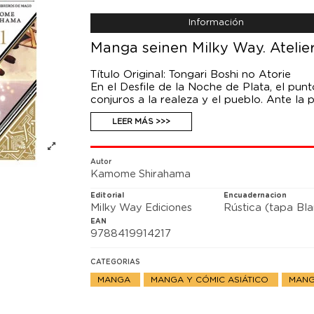
Información
Manga seinen Milky Way. Atelier
Título Original: Tongari Boshi no Atorie
En el Desfile de la Noche de Plata, el pun
conjuros a la realeza y el pueblo. Ante la 
Coco se agobia y se atasca, pero entonces
LEER MÁS >>>
su rival, le tiende una mano amiga. Ambas 
inspección para participar, ¿pero cuál será
Autor
Kamome Shirahama
Editorial
Encuadernacion
Milky Way Ediciones
Rústica (tapa Bl
EAN
9788419914217
CATEGORIAS
MANGA
MANGA Y CÓMIC ASIÁTICO
MANG