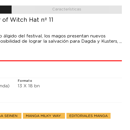
Características
 of Witch Hat nº 11
to álgido del festival, los magos presentan nuevos
posibilidad de lograr la salvación para Dagda y Kusters,
 Agete, que también iba a participar en el desfile como
logran terminar sus respectivos hechizos y superan la
 el resultado que los aguarda en el escenario final?
Formato
anda)
13 X 18 bn
A SEINEN
MANGA MILKY WAY
EDITORIALES MANGA