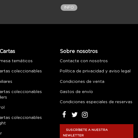
INFO
Cartas
Sobre nosotros
 mesa temáticos
Contacte con nosotros
artas coleccionables
Política de privacidad y aviso legal
liares
Condiciones de venta
artas coleccionables
Gastos de envío
ders
Condiciones especiales de reservas
rol
artas coleccionables
ght
SUSCRÍBETE A NUESTRA
r
NEWLETTER