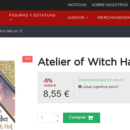
NOTICIAS
SOBRE NOSOTROS
FIGURAS Y ESTATUAS
JUEGOS
MERCHANDISI
tch Hat vol. 11
-5%
Atelier of Witch Ha
-5%
Disponibilidad:En stock
9,00 €
¿Qué significa esto?
8,55 €
Comprar