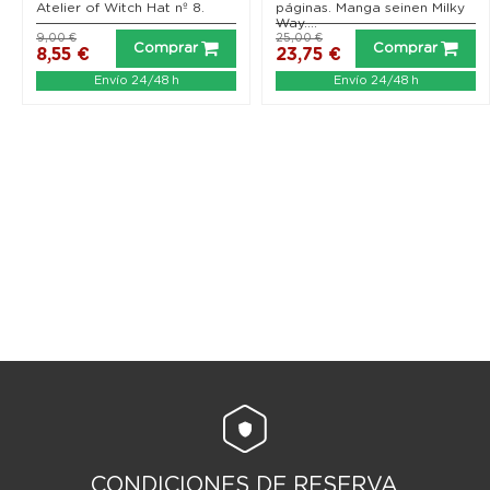
Atelier of Witch Hat nº 8.
páginas. Manga seinen Milky
Way....
9,00 €
25,00 €
Comprar
Comprar
8,55 €
23,75 €
Envío 24/48 h
Envío 24/48 h
CONDICIONES DE RESERVA