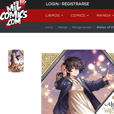
|
LOGIN
REGISTRARSE
LIBROS
COMICS
MANGA
Inicio
Manga
Manga seinen
Atelier of Wi