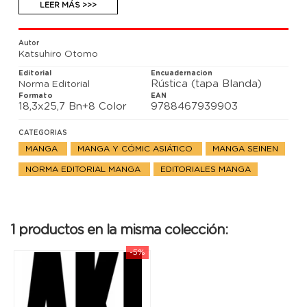
objetivo de hacer evolucionar a la raza humana, han
LEER MÁS >>>
creado unos seres con poderes especiales que a
veces no pueden controlar. Y el más especial de
todos ellos duerme bajo el cráter de Tokio...
Autor
Katsuhiro Otomo
Editorial
Encuadernacion
Rústica (tapa Blanda)
Norma Editorial
Formato
EAN
18,3x25,7 Bn+8 Color
9788467939903
CATEGORIAS
MANGA
MANGA Y CÓMIC ASIÁTICO
MANGA SEINEN
NORMA EDITORIAL MANGA
EDITORIALES MANGA
1 productos en la misma colección:
-5%