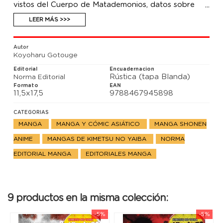
vistos del Cuerpo de Matademonios, datos sobre
Muzan y las lunas superiores, informes sobre los
sucesos más importantes de la trama... un volumen
LEER MÁS >>>
imprescindible para cualquier fan!
¡INCLUYE EL BILLETE DEL TREN INFINITO!
Autor
Koyoharu Gotouge
Editorial
Encuadernacion
Rústica (tapa Blanda)
Norma Editorial
Formato
EAN
11,5x17,5
9788467945898
CATEGORIAS
MANGA
MANGA Y CÓMIC ASIÁTICO
MANGA SHONEN
ANIME
MANGAS DE KIMETSU NO YAIBA
NORMA
EDITORIAL MANGA
EDITORIALES MANGA
9 productos en la misma colección:
-5%
-5%