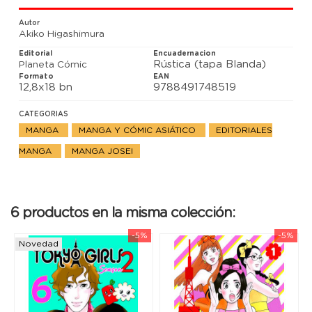
¿Dónde estamos ahora mismo?
¡¡Al borde del precipicio, las soldados del Ejército
Autor
Ysi vagan sin rumbo por un camino lleno de
Akiko Higashimura
amoríos!!
Editorial
Encuadernacion
Rústica (tapa Blanda)
Planeta Cómic
Formato
EAN
12,8x18 bn
9788491748519
CATEGORIAS
MANGA
MANGA Y CÓMIC ASIÁTICO
EDITORIALES
MANGA
MANGA JOSEI
6 productos en la misma colección:
-5%
-5%
Novedad