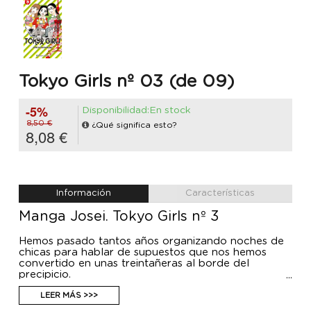
Tokyo Girls nº 03 (de 09)
-5%
Disponibilidad:En stock
8,50 €
¿Qué significa esto?
8,08 €
Información
Características
Manga Josei. Tokyo Girls nº 3
Hemos pasado tantos años organizando noches de
chicas para hablar de supuestos que nos hemos
convertido en unas treintañeras al borde del
precipicio.
¿Un rollo de una sola noche? ¿La querida? ¿La otra?
Incluso cuando encontramos el romance, ¡no se
LEER MÁS >>>
parece en nada a cuando éramos veinteañeras!