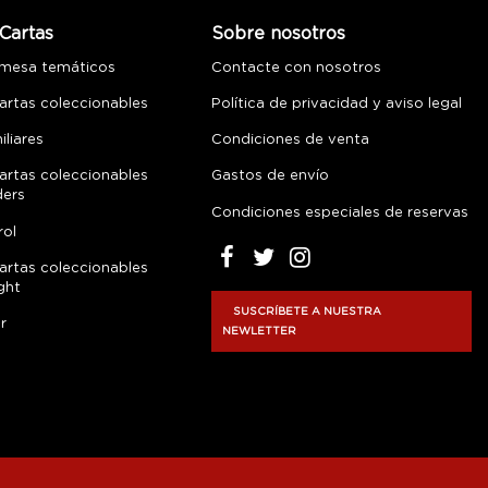
Cartas
Sobre nosotros
 mesa temáticos
Contacte con nosotros
artas coleccionables
Política de privacidad y aviso legal
liares
Condiciones de venta
artas coleccionables
Gastos de envío
ders
Condiciones especiales de reservas
rol
artas coleccionables
ght
SUSCRÍBETE A NUESTRA
r
NEWLETTER