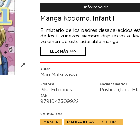
Información
Manga Kodomo. Infantil.
El misterio de los padres desaparecidos est
de los fukunekos, siempre dispuestos a llev
volumen de este adorable manga!
LEER MÁS >>>
Autor
Mari Matsuzawa
Editorial
Encuadernacion
Pika Ediciones
Rústica (tapa Bl
EAN
9791043309922
CATEGORIAS
MANGA
MANGA INFANTIL KODOMO