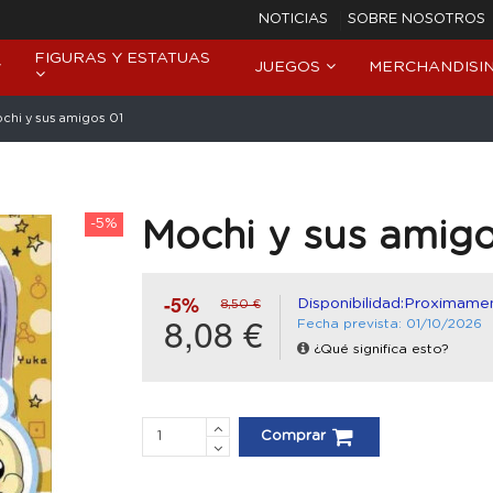
NOTICIAS
SOBRE NOSOTROS
FIGURAS Y ESTATUAS
JUEGOS
MERCHANDISI
chi y sus amigos 01
-5%
Mochi y sus amigo
-5%
Disponibilidad:Proximame
8,50 €
8,08 €
Fecha prevista: 01/10/2026
¿Qué significa esto?
Comprar