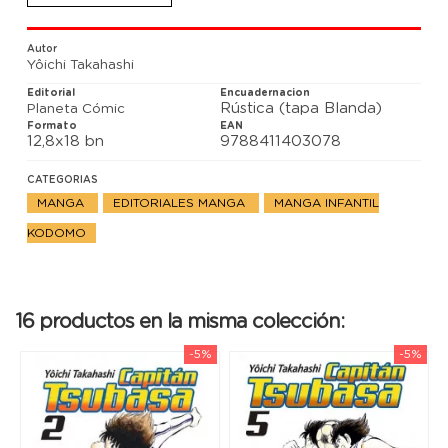
inquebrantable!
Autor
Yôichi Takahashi
Editorial
Encuadernacion
Rústica (tapa Blanda)
Planeta Cómic
Formato
EAN
12,8x18 bn
9788411403078
CATEGORIAS
MANGA
EDITORIALES MANGA
MANGA INFANTIL
KODOMO
16 productos en la misma colección:
-5%
-5%