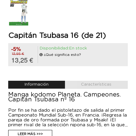
Capitán Tsubasa 16 (de 21)
-5%
Disponibilidad:En stock
13,95 €
¿Qué significa esto?
13,25 €
Información
Características
Manga kodomo Planeta. Campeones.
Capitán Tsubasa nº 16
Por fin se ha dado el pistoletazo de salida al primer
Campeonato Mundial Sub-16, en Francia. ¡Regresa la
pareja de oro formada por Tsubasa y Misaki! ¡El
primer rival de la selección nipona sub-16, en la que
también figuran Wakabayashi y Misugi, no es otro
que Italia, con una férrea defensa casi
LEER MÁS >>>