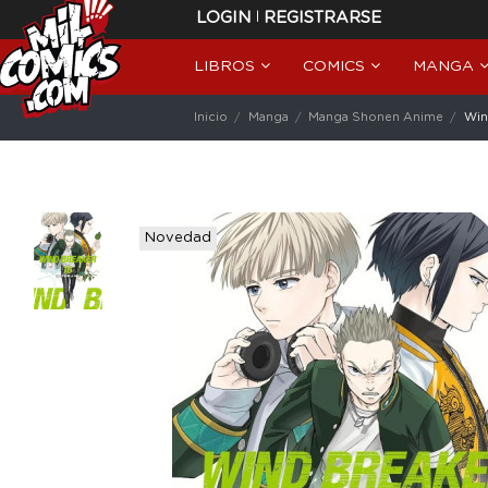
|
LOGIN
REGISTRARSE
LIBROS
COMICS
MANGA
Inicio
Manga
Manga Shonen Anime
Win
Novedad