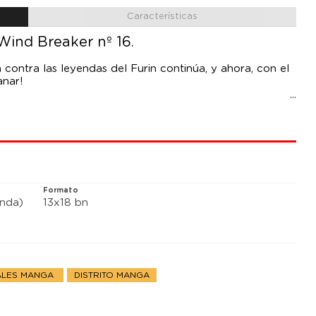
Características
ind Breaker nº 16.
a contra las leyendas del Furin continúa, y ahora, con el
anar!
Formato
anda)
13x18 bn
IALES MANGA
DISTRITO MANGA