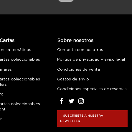
Cartas
Sobre nosotros
 mesa temáticos
Contacte con nosotros
artas coleccionables
Política de privacidad y aviso legal
liares
Condiciones de venta
artas coleccionables
Gastos de envío
ders
Condiciones especiales de reservas
rol
artas coleccionables
ght
SUSCRÍBETE A NUESTRA
r
NEWLETTER