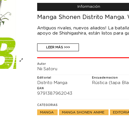
Información
Manga Shonen Distrito Manga. W
Antiguos rivales, nuevos aliados! La batall
apoyo de Shishigashira, están listos para g
LEER MÁS >>>
Autor
Nii Satoru
Editorial
Encuadernacion
Distrito Manga
Rústica (tapa Bl
EAN
9791387962043
CATEGORIAS
MANGA
MANGA SHONEN ANIME
EDITOR