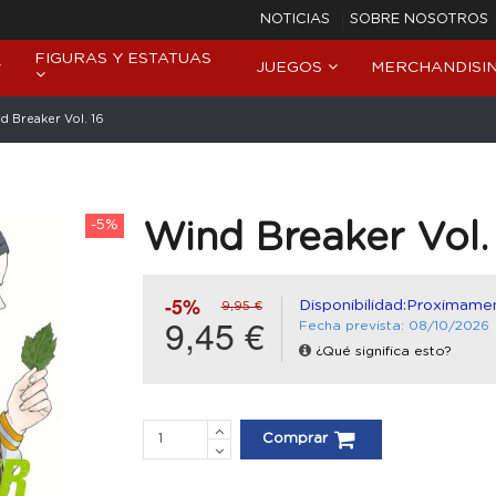
NOTICIAS
SOBRE NOSOTROS
FIGURAS Y ESTATUAS
JUEGOS
MERCHANDISI
d Breaker Vol. 16
-5%
Wind Breaker Vol.
-5%
Disponibilidad:Proximame
9,95 €
9,45 €
Fecha prevista: 08/10/2026
¿Qué significa esto?
Comprar