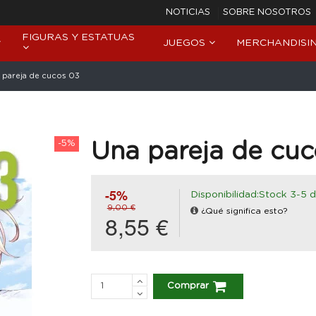
NOTICIAS
SOBRE NOSOTROS
FIGURAS Y ESTATUAS
JUEGOS
MERCHANDISI
 pareja de cucos 03
-5%
Una pareja de cu
-5%
Disponibilidad:Stock 3-5 d
9,00 €
¿Qué significa esto?
8,55 €
Comprar