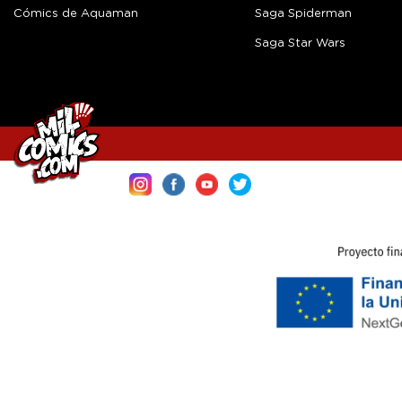
Cómics de Aquaman
Saga Spiderman
Saga Star Wars