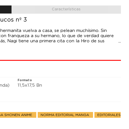
Características
ucos nº 3
 hermanita vuelva a casa, se pelean muchísimo. Sin
on franqueza a su hermano, lo que de verdad quiere
, Nagi tiene una primera cita con la Hiro de sus
distancias con Erika?!
Formato
anda)
11,5x17,5 Bn
A SHONEN ANIME
NORMA EDITORIAL MANGA
EDITORIALES