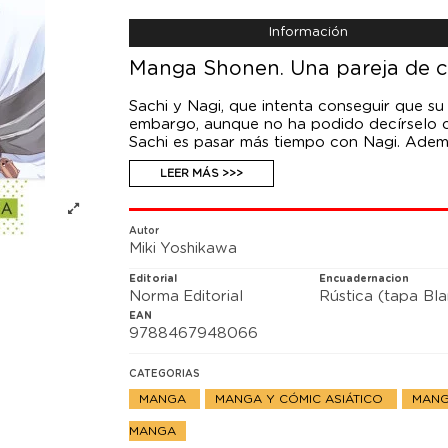
Información
Manga Shonen. Una pareja de c
Sachi y Nagi, que intenta conseguir que su
embargo, aunque no ha podido decírselo c
Sachi es pasar más tiempo con Nagi. Además
amores ¿y también acorta rápidamente las 
LEER MÁS >>>
Autor
Miki Yoshikawa
Editorial
Encuadernacion
Norma Editorial
Rústica (tapa Bl
EAN
9788467948066
CATEGORIAS
MANGA
MANGA Y CÓMIC ASIÁTICO
MANG
MANGA