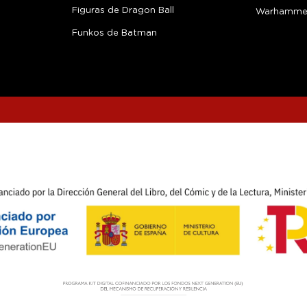
Figuras de Dragon Ball
Warhamme
Funkos de Batman