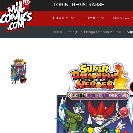
|
LOGIN
REGISTRARSE
LIBROS
COMICS
MANGA
Inicio
Manga
Manga Shonen Anime
Sup