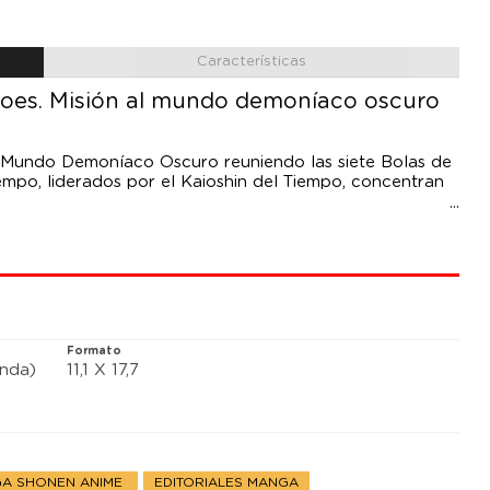
Características
oes. Misión al mundo demoníaco oscuro
l Mundo Demoníaco Oscuro reuniendo las siete Bolas de
iempo, liderados por el Kaioshin del Tiempo, concentran
Formato
anda)
11,1 X 17,7
A SHONEN ANIME
EDITORIALES MANGA