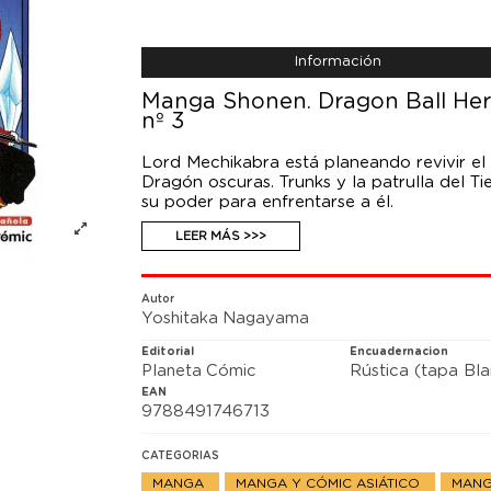
Información
Manga Shonen. Dragon Ball Her
nº 3
Lord Mechikabra está planeando revivir e
Dragón oscuras. Trunks y la patrulla del T
su poder para enfrentarse a él.
LEER MÁS >>>
Autor
Yoshitaka Nagayama
Editorial
Encuadernacion
Planeta Cómic
Rústica (tapa Bl
EAN
9788491746713
CATEGORIAS
MANGA
MANGA Y CÓMIC ASIÁTICO
MANG