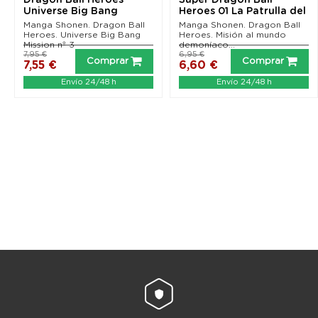
Dragon Ball Heroes
Super Dragon Ball
Universe Big Bang
Heroes 01 La Patrulla del
Mission 03 (de 03)
Tiempo se pone en...
Manga Shonen. Dragon Ball
Manga Shonen. Dragon Ball
Heroes. Universe Big Bang
Heroes. Misión al mundo
Mission nº 3
demoníaco...
7,95 €
6,95 €
Comprar
Comprar
7,55 €
6,60 €
Envío 24/48 h
Envío 24/48 h