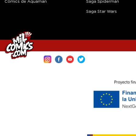
Cómics de Aquaman
Saga Spiderman
Saga Star Wars