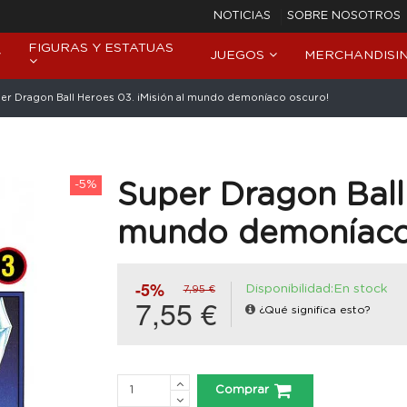
NOTICIAS
SOBRE NOSOTROS
FIGURAS Y ESTATUAS
JUEGOS
MERCHANDISI
er Dragon Ball Heroes 03. ¡Misión al mundo demoníaco oscuro!
-5%
Super Dragon Ball 
mundo demoníaco
-5%
Disponibilidad:En stock
7,95 €
7,55 €
¿Qué significa esto?
Comprar