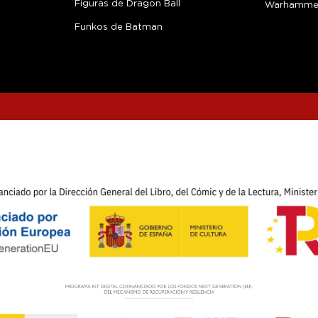
Figuras de Dragon Ball
Warhamme
Funkos de Batman