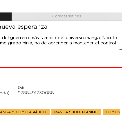
Características
nueva esperanza
s del guerrero más famoso del universo manga, Naruto
imo grado ninja, ha de aprender a mantener el control
EAN
anda)
9788491730088
ANGA Y CÓMIC ASIÁTICO
MANGA SHONEN ANIME
CÓMICS