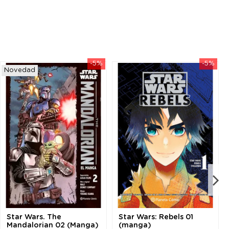
-5%
-5%
Novedad
Star Wars. The
Star Wars: Rebels 01
Mandalorian 02 (Manga)
(manga)