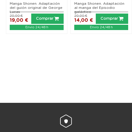
Manga Shonen. Adaptación
Manga Shonen. Adaptación
del guión original de George
al manga del Episodio
Lucas
galáctico
20,00 €
20,00 €
Comprar
Comprar
19,00 €
14,00 €
Envío 24/48 h
Envío 24/48 h