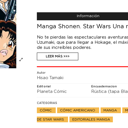
Información
Manga Shonen. Star Wars Una 
No te pierdas las espectaculares aventura
Uzumaki, que para llegar a Hokage, el máx
de sus increíbles poderes.
LEER MÁS >>>
Autor
Hisao Tamaki
Editorial
Encuadernacion
Planeta Cómic
Rústica (tapa Bl
CATEGORIAS
CÓMIC
CÓMIC AMERICANO
MANGA
M
DE STAR WARS
EDITORIALES MANGA