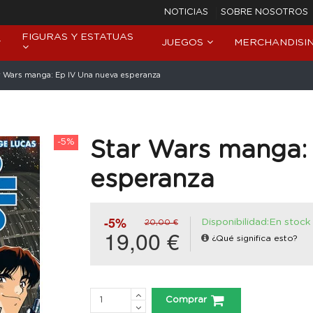
NOTICIAS
SOBRE NOSOTROS
FIGURAS Y ESTATUAS
JUEGOS
MERCHANDISI
r Wars manga: Ep IV Una nueva esperanza
-5%
Star Wars manga:
esperanza
-5%
Disponibilidad:En stock
20,00 €
19,00 €
¿Qué significa esto?
Comprar