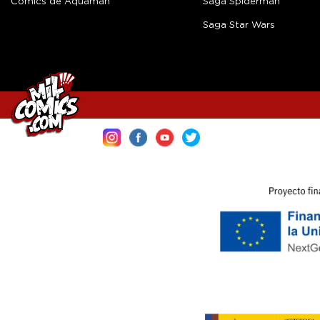
Cómics de Aquaman
Saga Spiderman
Saga Star Wars