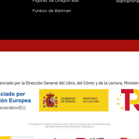
Figuras de Dragon Ball
Warhamme
Funkos de Batman