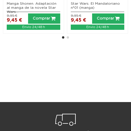
Manga Shonen. Adaptación
Star Wars. El Mandaloriano
al manga de la novela Star
nº01 (manga)
Wars...
9,95 €
9,95 €
Comprar
Comprar
9,45 €
9,45 €
Envío 24/48 h
Envío 24/48 h