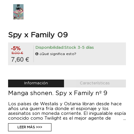
Spy x Family 09
-5%
Disponibilidad:Stock 3-5 días
8,00 €
¿Qué significa esto?
7,60 €
Información
Características
Manga shonen. Spy x Family nº 9
Los países de Westalis y Ostania libran desde hace
años una guerra fría donde el espionaje y los
asesinatos son moneda corriente. El inigualable espía
conocido como Twilight es el mejor agente de
Westalis que tiene por objetivo encargarse del
poderoso Donovan Desmond. El problema es que
LEER MÁS >>>
Desmond es un ermitaño antisocial cuyas únicas