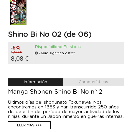
Shino Bi No 02 (de 06)
-5%
Disponibilidad:En stock
8,50 €
¿Qué significa esto?
8,08 €
Información
Características
Manga Shonen Shino Bi No nº 2
Últimos días del shogunato Tokugawa. Nos
encontramos en 1853 y han transcurrido 250 años
desde el fin del período de mayor actividad de los
ninjas, durante un Japón inmerso en guerras internas.
Es entonces cuando el gobierno del shogunato
encomendará al último ninja una importante misión
LEER MÁS >>>
de alto secreto que ha pasado a los anales de la