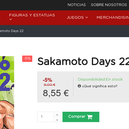
NOTICIAS
SOBRE NOSOTROS
FIGURAS Y ESTATUAS
JUEGOS
MERCHANDISI
amoto Days 22
-5%
Sakamoto Days 2
-5%
Disponibilidad:En stock
9,00 €
¿Qué significa esto?
8,55 €
Comprar