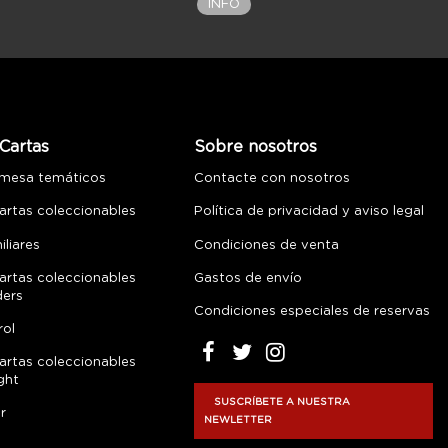
INFO
Cartas
Sobre nosotros
 mesa temáticos
Contacte con nosotros
artas coleccionables
Política de privacidad y aviso legal
liares
Condiciones de venta
artas coleccionables
Gastos de envío
ders
Condiciones especiales de reservas
rol
artas coleccionables
ght
SUSCRÍBETE A NUESTRA
r
NEWLETTER