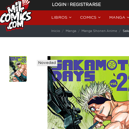
|
LOGIN
REGISTRARSE
LIBROS
COMICS
MANGA
Inicio
Manga
Manga Shonen Anime
Sak
Novedad