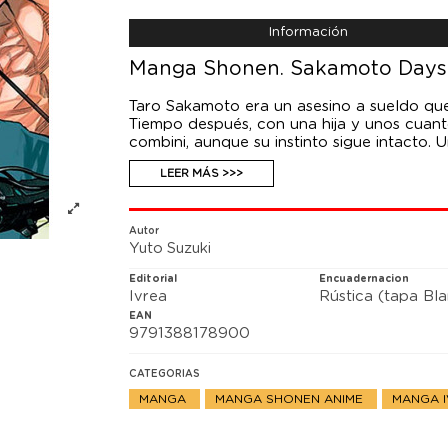
Información
Manga Shonen. Sakamoto Days 
Taro Sakamoto era un asesino a sueldo que 
Tiempo después, con una hija y unos cuanto
combini, aunque su instinto sigue intacto.
de ahí, otros conocidos suyos y rivales e
LEER MÁS >>>
de una vez. Con una familia y un negocio 
Taro. Pero eso no es todo: entre otras mu
prohibido volver a matar a nadie más! ¿Có
que se le viene encima?
Autor
Yuto Suzuki
Editorial
Encuadernacion
Ivrea
Rústica (tapa Bl
EAN
9791388178900
CATEGORIAS
MANGA
MANGA SHONEN ANIME
MANGA 