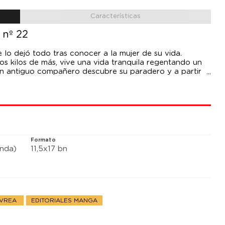
Características
nº 22
lo dejó todo tras conocer a la mujer de su vida.
s kilos de más, vive una vida tranquila regentando un
 Un antiguo compañero descubre su paradero y a partir
mpezarán a buscarlo para darle pasaporte al otro mundo
que proteger, la cosas se van a poner complicadas para
chas reglas que ha acordado con su mujer, Taro tiene
mo se las apañará para proteger su pacífica vida con la
Formato
anda)
11,5x17 bn
IVREA
EDITORIALES MANGA