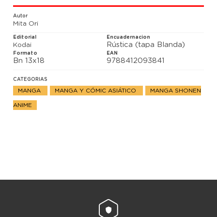
sin darse cuenta, aguarda con impaciencia el
momento de volverse a reunir con ambos en torno a
Autor
una mesa.
Mita Ori
Editorial
Encuadernacion
Rústica (tapa Blanda)
Kodai
Formato
EAN
Bn 13x18
9788412093841
CATEGORIAS
MANGA
MANGA Y CÓMIC ASIÁTICO
MANGA SHONEN
ANIME