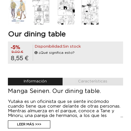
Our dining table
-5%
Disponibilidad:Sin stock
9,00 €
¿Qué significa esto?
8,55 €
Información
Características
Manga Seinen. Our dining table.
Yutaka es un oficinista que se siente incómodo
cuando tiene que comer delante de otras personas.
Mientras almuerza en el parque, conoce a Tane y
Minoru, una pareja de hermanos, a los que les
promete que les enseñará a hacer bolitas de arroz.
A medida que el tiempo pasa, Yutaka se reúne cada
LEER MÁS >>>
vez más a menudo con ellos para comer hasta que,