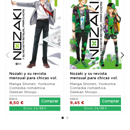
Nozaki y su revista
Nozaki y su revista
mensual para chicas vol.
mensual para chicas vol.
01
11
Manga Shonen. Yonkoma.
Manga Shonen. Yonkoma.
Comedia romántica.
Comedia romántica.
Gekkan Shoujo...
Gekkan Shoujo...
8,95 €
9,95 €
Comprar
Comprar
8,50 €
9,45 €
Envío 24/48 h
Envío 24/48 h