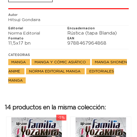
Autor
Hitsuji Gondaira
Editorial
Encuadernacion
Rústica (tapa Blanda)
Norma Editorial
Formato
EAN
11,5x17 bn
9788467964868
CATEGORIAS
MANGA
MANGA Y CÓMIC ASIÁTICO
MANGA SHONEN
ANIME
NORMA EDITORIAL MANGA
EDITORIALES
MANGA
14 productos en la misma colección:
-5%