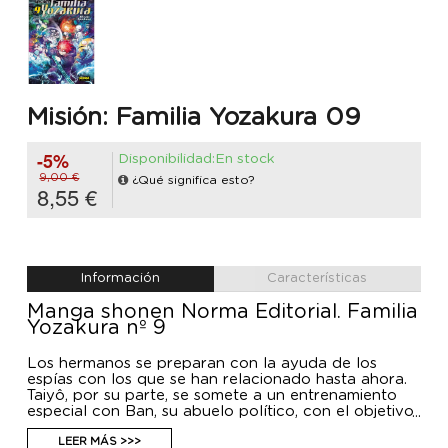
Misión: Familia Yozakura 09
-5%
Disponibilidad:En stock
9,00 €
¿Qué significa esto?
8,55 €
Información
Características
Manga shonen Norma Editorial. Familia
Yozakura nº 9
Los hermanos se preparan con la ayuda de los
espías con los que se han relacionado hasta ahora.
Taiyô, por su parte, se somete a un entrenamiento
especial con Ban, su abuelo político, con el objetivo
de que florezca su poder. Se acerca la hora del
enfrentamiento decisivo
LEER MÁS >>>