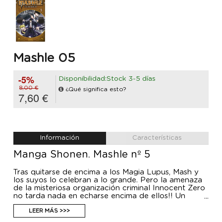
Mashle 05
-5%
Disponibilidad:Stock 3-5 días
8,00 €
¿Qué significa esto?
7,60 €
Información
Características
Manga Shonen. Mashle nº 5
Tras quitarse de encima a los Magia Lupus, Mash y
los suyos lo celebran a lo grande. Pero la amenaza
de la misteriosa organización criminal Innocent Zero
no tarda nada en echarse encima de ellos!! Un
tenebroso hechicero subyuga a Abel de una forma
espeluznante, demostrándole su manifiesta supe
LEER MÁS >>>
rioridad, a lo que Mash responde con autoridad y