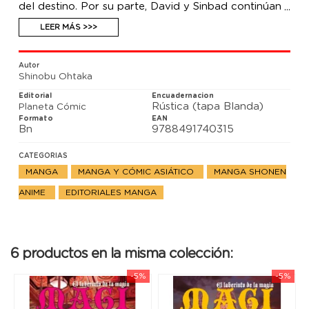
del destino. Por su parte, David y Sinbad continúan
su enfrentamiento por el control del Palacio
Sagrado. La esperanza y la desesperación se ven las
LEER MÁS >>>
caras en el desenlace de la historia. ¿¡Les esperará
un futuro que jamás habrían podido imaginar!?
Autor
Shinobu Ohtaka
Editorial
Encuadernacion
Rústica (tapa Blanda)
Planeta Cómic
Formato
EAN
Bn
9788491740315
CATEGORIAS
MANGA
MANGA Y CÓMIC ASIÁTICO
MANGA SHONEN
ANIME
EDITORIALES MANGA
6 productos en la misma colección:
-5%
-5%