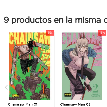
9 productos en la misma c
-5%
-5%
Chainsaw Man 01
Chainsaw Man 02