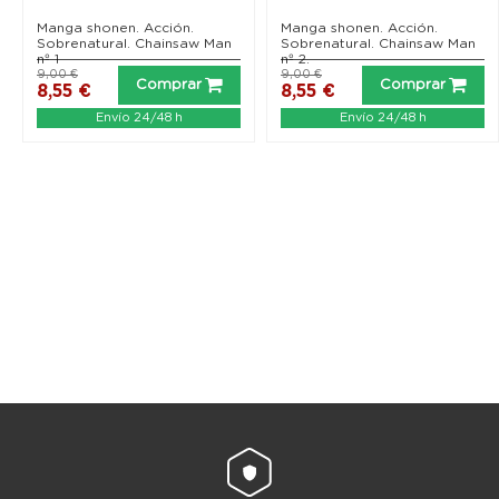
Manga shonen. Acción.
Manga shonen. Acción.
Sobrenatural. Chainsaw Man
Sobrenatural. Chainsaw Man
nº 1
nº 2.
9,00 €
9,00 €
Comprar
Comprar
8,55 €
8,55 €
Envío 24/48 h
Envío 24/48 h