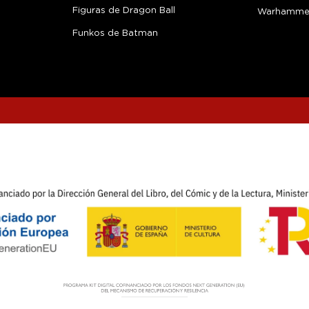
Figuras de Dragon Ball
Warhamme
Funkos de Batman