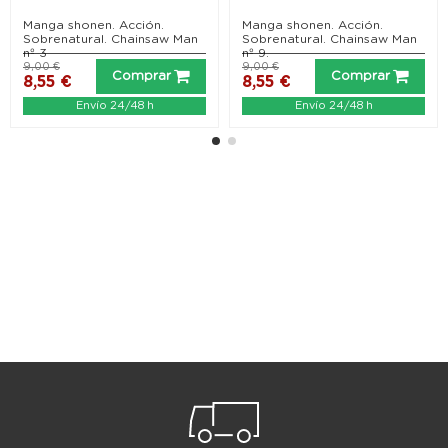
Manga shonen. Acción.
Manga shonen. Acción.
Sobrenatural. Chainsaw Man
Sobrenatural. Chainsaw Man
nº 3
nº 9.
9,00 €
9,00 €
Comprar
Comprar
8,55 €
8,55 €
Envío 24/48 h
Envío 24/48 h