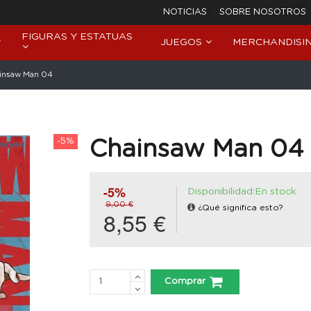
NOTICIAS
SOBRE NOSOTROS
FIGURAS Y ESTATUAS
JUEGOS
MERCHANDISI
insaw Man 04
-5%
Chainsaw Man 04
-5%
Disponibilidad:En stock
9,00 €
¿Qué significa esto?
8,55 €
Comprar