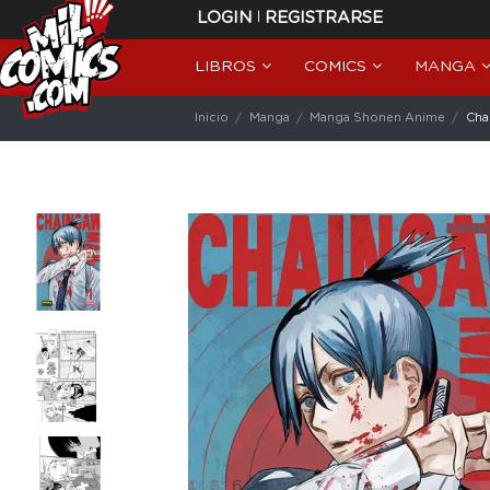
|
LOGIN
REGISTRARSE
LIBROS
COMICS
MANGA
Inicio
Manga
Manga Shonen Anime
Cha