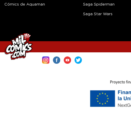
Cómics de Aquaman
Saga Spiderman
Saga Star Wars