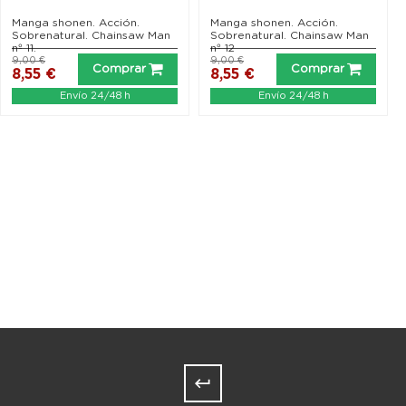
Manga shonen. Acción.
Manga shonen. Acción.
Sobrenatural. Chainsaw Man
Sobrenatural. Chainsaw Man
nº 11.
nº 12
9,00 €
9,00 €
Comprar
Comprar
8,55 €
8,55 €
Envío 24/48 h
Envío 24/48 h