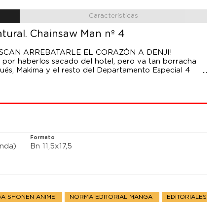
Características
tural. Chainsaw Man nº 4
SCAN ARREBATARLE EL CORAZÓN A DENJI!
 por haberlos sacado del hotel, pero va tan borracha
és, Makima y el resto del Departamento Especial 4
que un misterioso espadachín y una extraña joven se
rrebatarle el corazón a petición del Demonio Pistola.
toda esta locura?!
Formato
anda)
Bn 11,5x17,5
A SHONEN ANIME
NORMA EDITORIAL MANGA
EDITORIALES