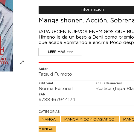
Información
Manga shonen. Acción. Sobrena
¡APARECEN NUEVOS ENEMIGOS QUE BU
Himeno le da un beso a Denji como premio
que acaba vomitándole encima Poco despu
caen víctimas de una emboscada. Resulta 
LEER MÁS >>>
presentan ante Denji con la intención de a
¿Dará Denji un paso adelante en medio de 
Autor
Tatsuki Fujmoto
Editorial
Encuadernacion
Norma Editorial
Rústica (tapa Bl
EAN
9788467944174
CATEGORIAS
MANGA
MANGA Y CÓMIC ASIÁTICO
MANG
MANGA