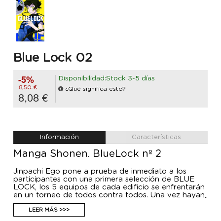
Blue Lock 02
-5%
Disponibilidad:Stock 3-5 días
8,50 €
¿Qué significa esto?
8,08 €
Información
Características
Manga Shonen. BlueLock nº 2
Jinpachi Ego pone a prueba de inmediato a los
participantes con una primera selección de BLUE
LOCK, los 5 equipos de cada edificio se enfrentarán
en un torneo de todos contra todos. Una vez hayan
terminado los 10 partidos, los 2 equipos con más
puntos continuarán su formación aquí, mientras que
LEER MÁS >>>
los otros 3 serán eliminados. Eso significa que