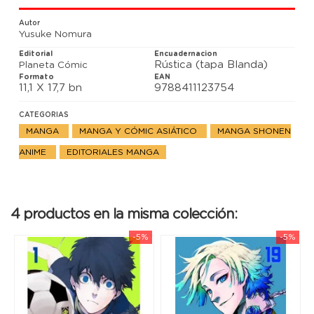
también serán expulsados de BLUE LOCK.
Autor
Yusuke Nomura
Editorial
Encuadernacion
Rústica (tapa Blanda)
Planeta Cómic
Formato
EAN
11,1 X 17,7 bn
9788411123754
CATEGORIAS
MANGA
MANGA Y CÓMIC ASIÁTICO
MANGA SHONEN
ANIME
EDITORIALES MANGA
4 productos en la misma colección:
-5%
-5%