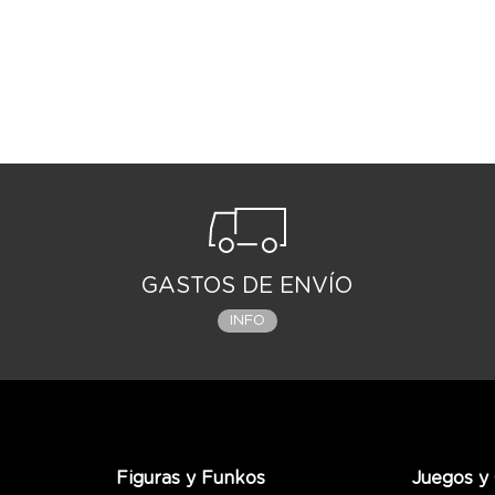
«He aquí una narración norteamericana ta
imaginación y profunda en su emoción, reb
Junction es como estar en una fiesta inter
THOMAS PYNCHON
«Voy a fundar una religión. Se empieza una
otra cosa se puede hacer con uno? Invitar
percepción del mundo, celebrar su mensaje,
KIKO AMAT
«Una fábula de iniciación pospsicodélica..
New York Times
«La obra de un genio... Esa clase de libr
GASTOS DE ENVÍO
a soltar improperios a la congregación des
INFO
«Su lectura resulta una experiencia de au
literarias con una estructura y temática fu
el cuento y la fábula, sin que la balanza 
reformular a Pynchon para lectores poco 
sin oler a naftalina.» MARC GARCÍA, Revis
«Engullí del tirón Stone Junction. No podí
Figuras y Funkos
Juegos y 
con un libro y que no vibraba con tan dant