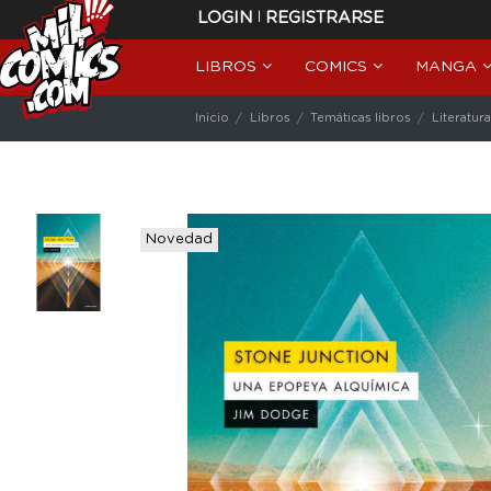
|
LOGIN
REGISTRARSE
LIBROS
COMICS
MANGA
Inicio
Libros
Temáticas libros
Literatura
Novedad