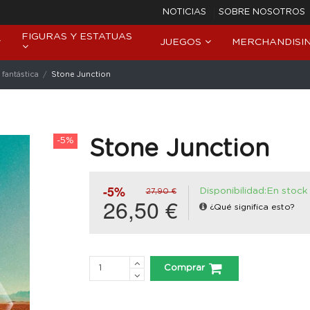
NOTICIAS
SOBRE NOSOTROS
FIGURAS Y ESTATUAS
JUEGOS
MERCHANDISI
 fantástica
Stone Junction
-5%
Stone Junction
-5%
Disponibilidad:En stock
27,90 €
26,50 €
¿Qué significa esto?
Comprar