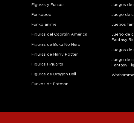
mayoría perdedores u outsiders, normalmen
Figuras y Funkos
Juegos de
Vanguardia
Funkopop
Juego de c
«Adictiva, desquiciada, protoludita, llena 
Junction es como un El arco iris de grave
Funko anime
Juegos fami
«Stone Junction es un viaje a los infiernos
Figuras del Capitán América
Juego de c
imprescindible si te gusta la vanguardia, l
Fantasy Ri
de ideas con el paso de cada página.» GQ
Figuras de Boku No Hero
Juegos de 
«Una de esas novelas monumentales en la 
Figuras de Harry Potter
lector en una intensa, profunda, divertida 
Juego de c
Figuras Figuarts
sabiduría.» El Faro de las letras
Fantasy Fli
Figuras de Dragon Ball
Warhamme
Zenda
Funkos de Batman
La Vanguardia - Cultura|s
El País