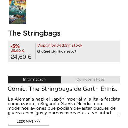
The Stringbags
-5%
Disponibilidad:Sin stock
25,90 €
¿Qué significa esto?
24,60 €
Información
Características
Cómic. The Stringbags de Garth Ennis.
La Alemania nazi, el Japón imperial y la Italia fascista
comenzaron la Segunda Guerra Mundial con
modernos aviones que podían devastar buques de
guerra enemigos y barcos mercantes a voluntad.
Los escuadrones de la Royal Navy británica fueron
a la guerra equipados con el Fairey Swordfish. Un
LEER MÁS >>>
torpedero biplano en la era de los monoplanos, el