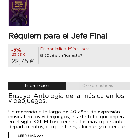
Réquiem para el Jefe Final
-5%
Disponibilidad:Sin stock
23,95 €
¿Qué significa esto?
22,75 €
Información
Características
Ensayo. Antología de la música en los
videojuegos.
Un recorrido a lo largo de 40 años de expresión
musical en los videojuegos, el arte total que impera
en el siglo XXI. El libro reúne a los más importantes
departamentos, compositores, álbumes y materiales
relacionados con las bandas sonoras que han
marcado el sector, contenidos de aquellas obras
LEER MÁS >>>