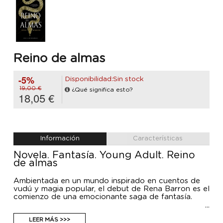
Reino de almas
-5%
Disponibilidad:Sin stock
19,00 €
¿Qué significa esto?
18,05 €
Información
Características
Novela. Fantasía. Young Adult. Reino
de almas
Ambientada en un mundo inspirado en cuentos de
vudú y magia popular, el debut de Rena Barron es el
comienzo de una emocionante saga de fantasía.
Descendiente de un linaje de poderosos hechiceros,
Arrah anhela su propia magia. Sin embargo, falla en
LEER MÁS >>>