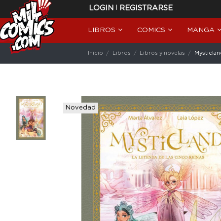
|
LOGIN
REGISTRARSE
LIBROS
COMICS
MANGA
Inicio
Libros
Libros y novelas
Mysticlan
Novedad