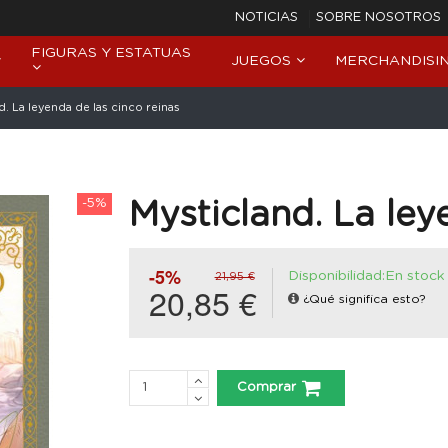
NOTICIAS
SOBRE NOSOTROS
FIGURAS Y ESTATUAS
JUEGOS
MERCHANDISI
d. La leyenda de las cinco reinas
-5%
Mysticland. La ley
-5%
Disponibilidad:En stock
21,95 €
20,85 €
¿Qué significa esto?
Comprar