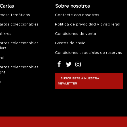
Cartas
Sobre nosotros
 mesa temáticos
Contacte con nosotros
artas coleccionables
Política de privacidad y aviso legal
liares
Condiciones de venta
artas coleccionables
Gastos de envío
ders
Condiciones especiales de reservas
rol
artas coleccionables
ght
SUSCRÍBETE A NUESTRA
r
NEWLETTER