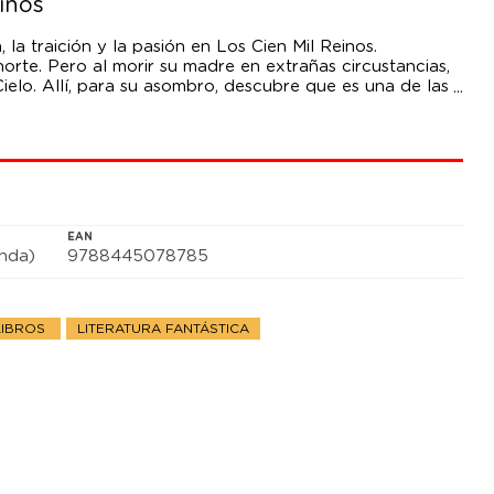
inos
, la traición y la pasión en Los Cien Mil Reinos.
norte. Pero al morir su madre en extrañas circustancias,
elo. Allí, para su asombro, descubre que es una de las
de los Cien Mil Reinos no es un premio fácil de
ruenta lucha por el poder.
EAN
anda)
9788445078785
LIBROS
LITERATURA FANTÁSTICA