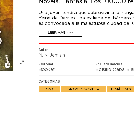
Novela. Fantasía. Los 100000 re
Una joven tendrá que sobrevivir a la intriga
Yeine de Darr es una exiliada del bárbaro 
es convocada a la majestuosa ciudad del Ci
posibles heredera al trono. Pero la corona 
LEER MÁS >>>
conseguir y Yeine se ve implicada en una c
Autor
N. K. Jemisin
Editorial
Encuadernacion
Booket
Bolsillo (tapa Bl
CATEGORIAS
LIBROS
LIBROS Y NOVELAS
TEMÁTICAS 