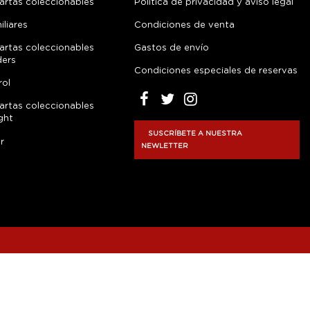
artas coleccionables
Política de privacidad y aviso legal
liares
Condiciones de venta
artas coleccionables
Gastos de envío
ders
Condiciones especiales de reservas
rol
artas coleccionables
ght
SUSCRÍBETE A NUESTRA
r
NEWLETTER