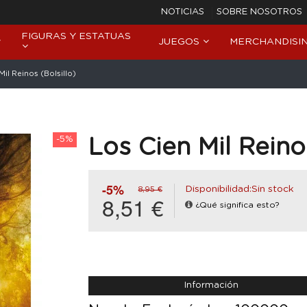
NOTICIAS
SOBRE NOSOTROS
FIGURAS Y ESTATUAS
JUEGOS
MERCHANDISI
Mil Reinos (Bolsillo)
-5%
Los Cien Mil Reinos
-5%
Disponibilidad:Sin stock
8,95 €
8,51 €
¿Qué significa esto?
Información