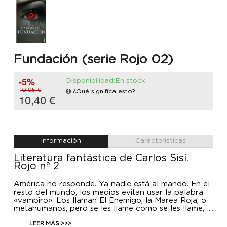
Fundación (serie Rojo 02)
-5%
Disponibilidad:En stock
10,95 €
¿Qué significa esto?
10,40 €
Información
Características
Literatura fantástica de Carlos Sisí.
Rojo nº 2
América no responde. Ya nadie está al mando. En el
resto del mundo, los medios evitan usar la palabra
«vampiro». Los llaman El Enemigo, la Marea Roja, o
metahumanos, pero se les llame como se les llame,
están llegando a Europa. Son cada vez más fuertes.
Las mentes sincronizadas de Elexia y Alkibiades
LEER MÁS >>>