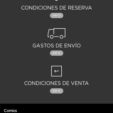
a un lado y sumerjámonos sin demora en este
increíble libro de viajes. ¡La aventura llama y no
CONDICIONES DE RESERVA
espera!"
INFO
CARACTERÍSTICAS:
* 408 páginas
* Cartoné
* Tamaño: 21 x 28 cm
* Peso: 3 Kg
* Grosor: 4 cm
GASTOS DE ENVÍO
* ISBN: 979-10-96315-22-2
INFO
CONDICIONES DE VENTA
INFO
Comics