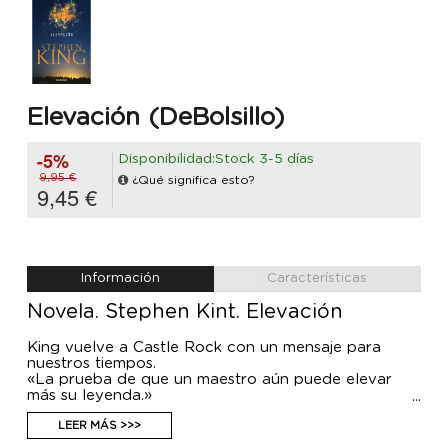
Elevación (DeBolsillo)
-5%
Disponibilidad:Stock 3-5 días
9,95 €
¿Qué significa esto?
9,45 €
Información
Características
Novela. Stephen Kint. Elevación
King vuelve a Castle Rock con un mensaje para
nuestros tiempos.
«La prueba de que un maestro aún puede elevar
más su leyenda.»
USA Today
El cuerpo de Scott Carey sufre un extraño
LEER MÁS >>>
fenómeno: pierde peso sin parar pero no se vuelve