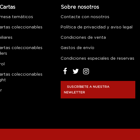
Cartas
Sobre nosotros
 mesa temáticos
Contacte con nosotros
artas coleccionables
Política de privacidad y aviso legal
liares
Condiciones de venta
artas coleccionables
Gastos de envío
ders
Condiciones especiales de reservas
rol
artas coleccionables
ght
SUSCRÍBETE A NUESTRA
r
NEWLETTER