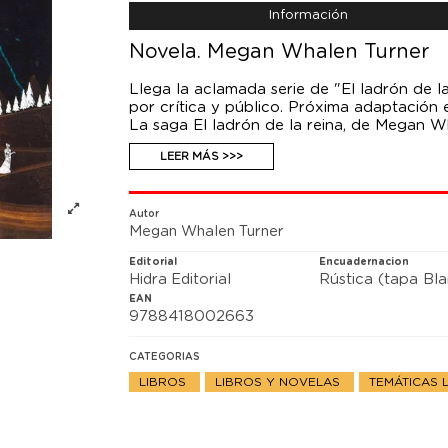
Información
Novela. Megan Whalen Turner
Llega la aclamada serie de "El ladrón de l
por crítica y público. Próxima adaptación
La saga El ladrón de la reina, de Megan W
grecolatina lleno de maquinaciones e intrig
LEER MÁS >>>
viajes, dioses imprevisibles, poder, pasión
de veinte años en completarse, al fin estar
Eugenides, el ladrón de la reina, puede r
fanfarronada le haga terminar en prisión, 
Autor
Megan Whalen Turner
que le hace el mago del rey: embarcarse e
Editorial
Encuadernacion
Hidra Editorial
Rústica (tapa Bl
EAN
9788418002663
CATEGORIAS
LIBROS
LIBROS Y NOVELAS
TEMÁTICAS 