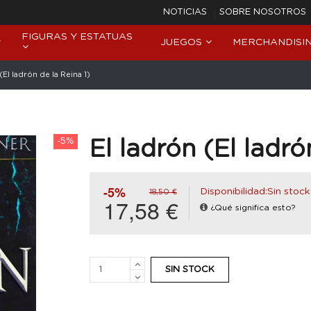
NOTICIAS
SOBRE NOSOTROS
FIGURAS Y ESTATUAS
JUEGOS
MERCHANDISI
(El ladrón de la Reina 1)
-5%
El ladrón (El ladró
-5%
Disponibilidad:Sin stock
18,50 €
17,58 €
¿Qué significa esto?
SIN STOCK