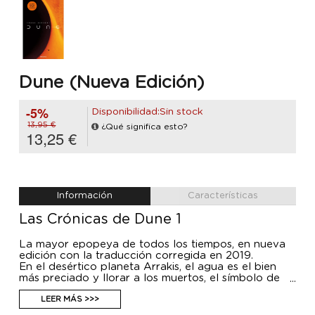
Dune (Nueva Edición)
-5%
Disponibilidad:Sin stock
13,95 €
¿Qué significa esto?
13,25 €
Información
Características
Las Crónicas de Dune 1
La mayor epopeya de todos los tiempos, en nueva
edición con la traducción corregida en 2019.
En el desértico planeta Arrakis, el agua es el bien
más preciado y llorar a los muertos, el símbolo de
máxima prodigalidad. Pero algo hace de Arrakis una
pieza estratégica para los intereses del Emperador,
LEER MÁS >>>
las Grandes Casas y la Cofradía, los tres grandes