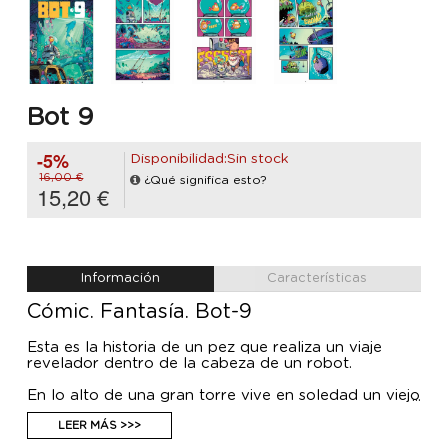
Bot 9
-5%
Disponibilidad:Sin stock
16,00 €
¿Qué significa esto?
15,20 €
Información
Características
Cómic. Fantasía. Bot-9
Esta es la historia de un pez que realiza un viaje
revelador dentro de la cabeza de un robot.
En lo alto de una gran torre vive en soledad un viejo
ingeniero con una sola pierna que construye robots
en su taller. Como ya no puede hacer el traicionero
LEER MÁS >>>
descenso por las escaleras hasta la base de su torre,