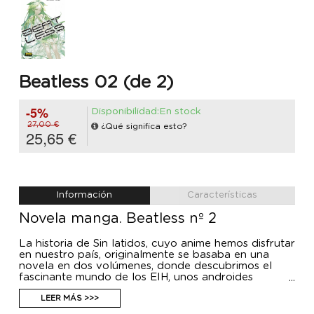
Beatless 02 (de 2)
-5%
Disponibilidad:En stock
27,00 €
¿Qué significa esto?
25,65 €
Información
Características
Novela manga. Beatless nº 2
La historia de Sin latidos, cuyo anime hemos disfrutar
en nuestro país, originalmente se basaba en una
novela en dos volúmenes, donde descubrimos el
fascinante mundo de los EIH, unos androides
humanoides que ayudan a los humanos en su día a
día... pero no son tan inofensivos como parecen.
LEER MÁS >>>
Aquí os presentamos el volumen final de esta