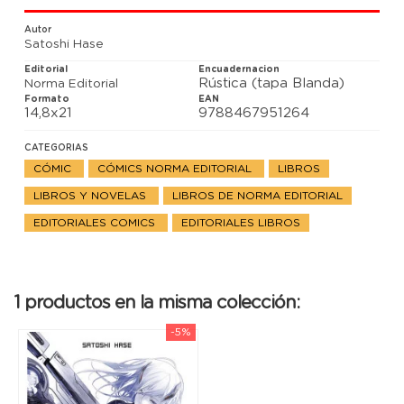
apasionante historia de ciencia ficción!
Autor
Satoshi Hase
Editorial
Encuadernacion
Rústica (tapa Blanda)
Norma Editorial
Formato
EAN
14,8x21
9788467951264
CATEGORIAS
CÓMIC
CÓMICS NORMA EDITORIAL
LIBROS
LIBROS Y NOVELAS
LIBROS DE NORMA EDITORIAL
EDITORIALES COMICS
EDITORIALES LIBROS
1 productos en la misma colección:
-5%