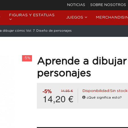
NOTICIAS
SOBRE NOSOTROS
FIGURAS Y ESTATUAS
JUEGOS
MERCHANDISI
 dibujar cómic Vol. 7. Diseño de personajes
-5%
Aprende a dibujar 
personajes
-5%
Disponibilidad:Sin stock
14,95 €
14,20 €
¿Qué significa esto?