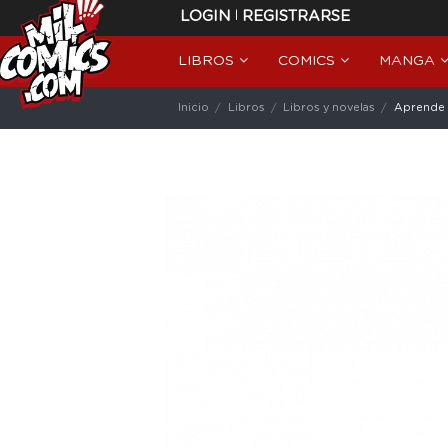
|
LOGIN
REGISTRARSE
LIBROS
COMICS
MANGA
Inicio
Libros
Libros y novelas
Aprende a