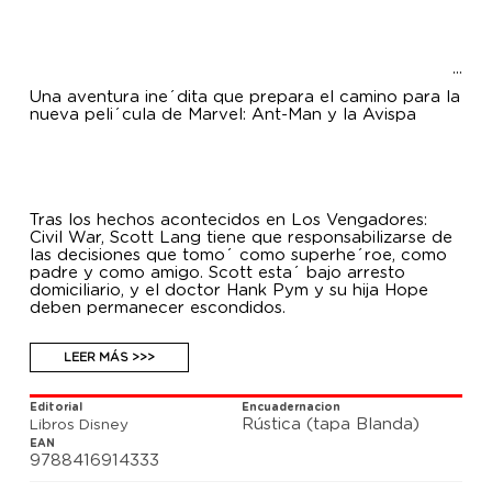
Una aventura ine´dita que prepara el camino para la
nueva peli´cula de Marvel: Ant-Man y la Avispa
Tras los hechos acontecidos en Los Vengadores:
Civil War, Scott Lang tiene que responsabilizarse de
las decisiones que tomo´ como superhe´roe, como
padre y como amigo. Scott esta´ bajo arresto
domiciliario, y el doctor Hank Pym y su hija Hope
deben permanecer escondidos.
LEER MÁS >>>
Editorial
Encuadernacion
Rústica (tapa Blanda)
Libros Disney
EAN
9788416914333