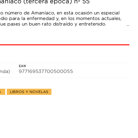
maníaco (tercera época) nº 55
o número de Amaníaco, en esta ocasión un especial
edio para la enfermedad y, en los momentos actuales,
e pases un buen rato distraído y entretenido.
re el personal sanitario, un colectivo que está
ortes y privatizaciones, pero si hay algo que da risa es
mala gestión que han hecho los políticos de la sanidad.
a leer el Amaníaco y, en caso de duda, consulta con tu
e no conduzcas o realices actividades peligrosas
EAN
anda)
977169537700500055
S
LIBROS Y NOVELAS