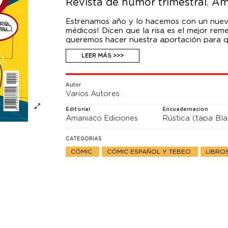
Revista de humor trimestral. A
Estrenamos año y lo hacemos con un nuev
médicos! Dicen que la risa es el mejor rem
queremos hacer nuestra aportación para qu
Evidentemente, no vamos a hacer broma sob
LEER MÁS >>>
trabajando al límite después de años de rec
que se haya llegado a este extremo por la 
Recuerda no hacen falta instrucciones par
librero. Puede provocar carcajadas, así qu
Autor
Varios Autores
mientras lo ojeas.
Editorial
Encuadernacion
Amaniaco Ediciones
Rústica (tapa Bl
CATEGORIAS
CÓMIC
CÓMIC ESPAÑOL Y TEBEO
LIBRO