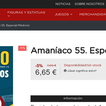
NOTICIAS
SOBRE NOSOTROS
FIGURAS Y ESTATUAS
JUEGOS
MERCHANDISI
 55. Especial Médicos
-5%
Amaníaco 55. Esp
-5%
Disponibilidad:Sin stock
7,00 €
6,65 €
¿Qué significa esto?
Información