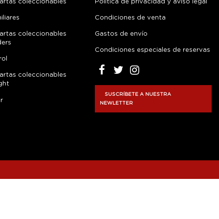
artas coleccionables
Política de privacidad y aviso legal
liares
Condiciones de venta
artas coleccionables
Gastos de envío
ders
Condiciones especiales de reservas
rol
artas coleccionables
ght
SUSCRÍBETE A NUESTRA
r
NEWLETTER