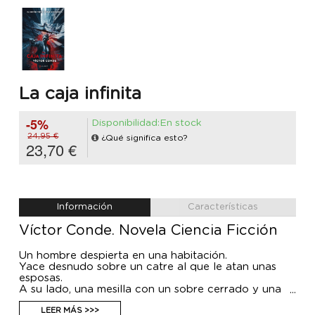
La caja infinita
-5%
Disponibilidad:En stock
24,95 €
¿Qué significa esto?
23,70 €
Información
Características
Víctor Conde. Novela Ciencia Ficción
Un hombre despierta en una habitación.
Yace desnudo sobre un catre al que le atan unas
esposas.
A su lado, una mesilla con un sobre cerrado y una
pis tola de mango nacarado.
Tras abrir el sobre con su mano libre, encuentra una
LEER MÁS >>>