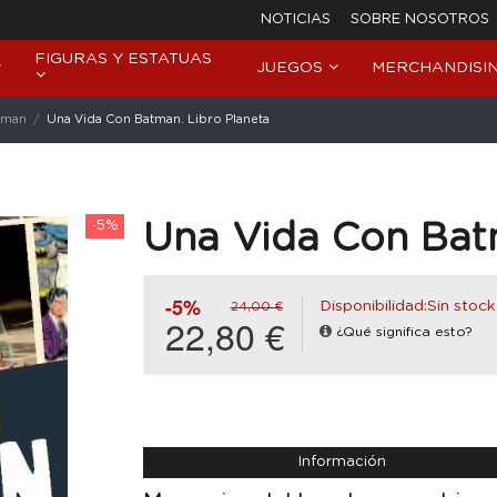
NOTICIAS
SOBRE NOSOTROS
FIGURAS Y ESTATUAS
JUEGOS
MERCHANDISI
tman
Una Vida Con Batman. Libro Planeta
-5%
Una Vida Con Batm
-5%
Disponibilidad:Sin stock
24,00 €
22,80 €
¿Qué significa esto?
Información