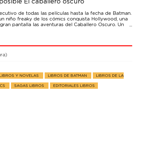
osible El caballero oscuro
jecutivo de todas las películas hasta la fecha de Batman.
un niño freaky de los cómics conquista Hollywood, una
a gran pantalla las aventuras del Caballero Oscuro. Un
as, vivencias y entresijos sobre las adaptaciones.
nto fascinante sobre un hombre que captó lo que era
egar a ser. Verás cómo Michael Uslan cogió un
a de las películas, ayudó a convertirlo en un icono
ra)
LIBROS Y NOVELAS
LIBROS DE BATMAN
LIBROS DE LA
ICS
SAGAS LIBROS
EDITORIALES LIBROS