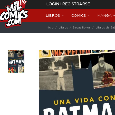
|
LOGIN
REGISTRARSE
LIBROS
COMICS
MANGA
Inicio
Libros
Sagas libros
Libros de Ba