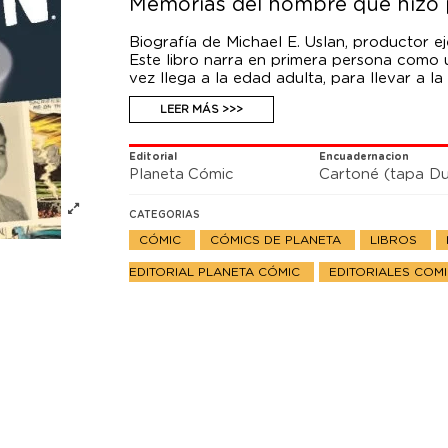
Memorias del hombre que hizo p
Biografía de Michael E. Uslan, productor e
Este libro narra en primera persona como 
vez llega a la edad adulta, para llevar a l
recopilatorio vital de curiosidades, anécdot
LEER MÁS >>>
Stan Lee recomienda no perderse este cue
Batman y se dio cuenta de lo que podía ll
Editorial
Encuadernacion
superhéroe de cómic y, a través de la magi
Planeta Cómic
Cartoné (tapa Du
mundial.
CATEGORIAS
CÓMIC
CÓMICS DE PLANETA
LIBROS
EDITORIAL PLANETA CÓMIC
EDITORIALES COM