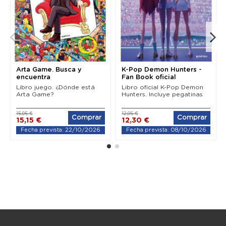
Arta Game. Busca y
K-Pop Demon Hunters -
encuentra
Fan Book oficial
Libro juego. ¿Dónde está
Libro oficial K-Pop Demon
Arta Game?
Hunters. Incluye pegatinas
15,95 €
12,95 €
Comprar
Comprar
15,15 €
12,30 €
Fecha prevista: 22/10/2026
Fecha prevista: 08/10/2026