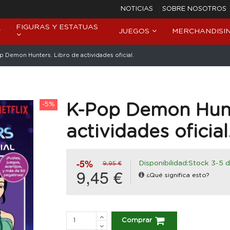
NOTICIAS
SOBRE NOSOTROS
FIGURAS Y ESTATUAS
JUEGOS
MERCHANDISI
p Demon Hunters. Libro de actividades oficial.
-5%
K-Pop Demon Hunt
actividades oficial
-5%
Disponibilidad:Stock 3-5 d
9,95 €
9,45 €
¿Qué significa esto?
Comprar