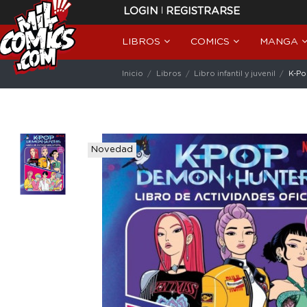
|
LOGIN
REGISTRARSE
LIBROS
COMICS
MANGA
Inicio
Libros
Libro infantil y juvenil
K-Po
Novedad