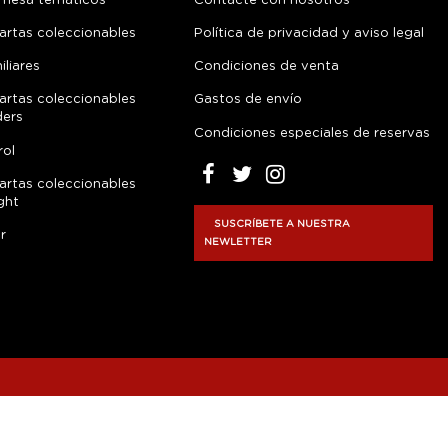
 mesa temáticos
Contacte con nosotros
artas coleccionables
Política de privacidad y aviso legal
liares
Condiciones de venta
artas coleccionables
Gastos de envío
ders
Condiciones especiales de reservas
rol
artas coleccionables
ght
SUSCRÍBETE A NUESTRA
r
NEWLETTER