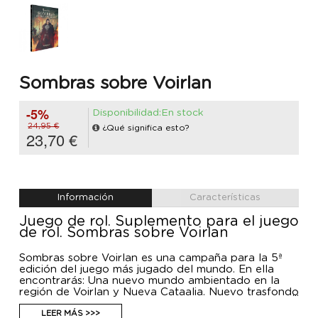
Sombras sobre Voirlan
-5%
Disponibilidad:En stock
24,95 €
¿Qué significa esto?
23,70 €
Información
Características
Juego de rol. Suplemento para el juego
de rol. Sombras sobre Voirlan
Sombras sobre Voirlan es una campaña para la 5ª
edición del juego más jugado del mundo. En ella
encontrarás: Una nuevo mundo ambientado en la
región de Voirlan y Nueva Cataalia. Nuevo trasfondo
para tus personajes Crea tu hermandad como magus
caballero o representante de Sol 6 aventuras
LEER MÁS >>>