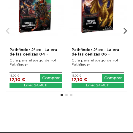
Pathfinder 2ª ed.: La era
Pathfinder 2ª ed.: La era
de las cenizas 04 -
de las cenizas 06 -
Fuegos de la...
Promesas...
Guía para el juego de rol
Guía para el juego de rol
Pathfinder
Pathfinder
18,00 €
18,00 €
Comprar
Comprar
17,10 €
17,10 €
Envío 24/48 h
Envío 24/48 h