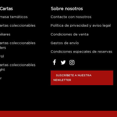
Cartas
Sobre nosotros
 mesa temáticos
Contacte con nosotros
artas coleccionables
Política de privacidad y aviso legal
liares
Condiciones de venta
artas coleccionables
Gastos de envío
ders
Condiciones especiales de reservas
rol
artas coleccionables
ght
SUSCRÍBETE A NUESTRA
r
NEWLETTER