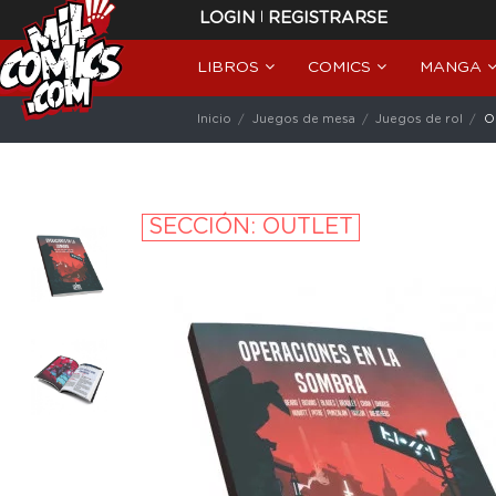
|
LOGIN
REGISTRARSE
LIBROS
COMICS
MANGA
Inicio
Juegos de mesa
Juegos de rol
O
SECCIÓN: OUTLET