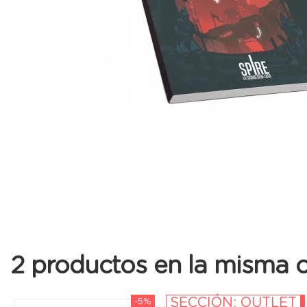
2 productos en la misma c
SECCIÓN: OUTLET
-5%
-10%