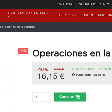
NOTICIAS
SOBRE NOSOTROS
FIGURAS Y ESTATUAS
JUEGOS
MERCHANDISI
peraciones en la sombra
-10%
Operaciones en l
-10%
Disponibilidad:En stock
17,95 €
16,15 €
¿Qué significa esto?
Comprar